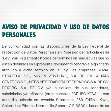
AVISO DE PRIVACIDAD Y USO DE DATOS
PERSONALES
De conformidad con las disposiciones de la Ley Federal de
Protección de Datos Personales en Posesión de Particulares (la
"Ley"
) y su Reglamento (todos los términos en mayúsculas que no
estén definidos en el presente documento tendrán el significado
atribuido a dicho término en la Ley), las empresas
KOVAL
STRATEGY, S.C., MISIÓN VEINTIUNO, S.A. DE C.V., A MÁS
CENTROS S.C., INTES INTEGRADORA DE ESPACIOS S.A. DE C.V.
DEXORG, S.A. DE C.V.
y/o cualquiera de sus tenedoras,
subsidiarias y/o afiliadas (en lo sucesivo
"GRUPO KOVAL"
), con
domicilio ubicado en:
Avenida Salamanca 269, Edificio Koval,
Colonia Las Riberas, Hermosillo, Sonora, C.P. 83304
, hacen de su